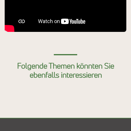
Folgende Themen könnten Sie
ebenfalls interessieren
Ayurveda bei Burnout
Ayurveda Relaxed
Entspannungs-Kuren