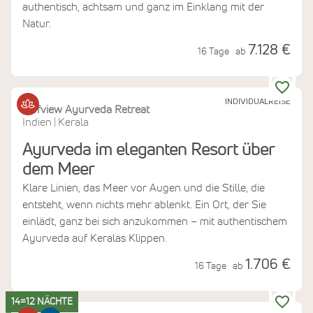
authentisch, achtsam und ganz im Einklang mit der
Natur.
7.128 €
16 Tage
ab
INDIVIDUALREISE
Cliffview Ayurveda Retreat
Indien
Kerala
|
Ayurveda im eleganten Resort über
dem Meer
Klare Linien, das Meer vor Augen und die Stille, die
entsteht, wenn nichts mehr ablenkt. Ein Ort, der Sie
einlädt, ganz bei sich anzukommen – mit authentischem
Ayurveda auf Keralas Klippen.
1.706 €
16 Tage
ab
14=12 NÄCHTE