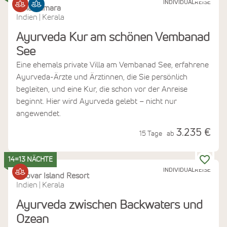
INDIVIDUALREISE
Amal Tamara
Indien
Kerala
|
Ayurveda Kur am schönen Vembanad
See
Eine ehemals private Villa am Vembanad See, erfahrene
Ayurveda-Ärzte und Ärztinnen, die Sie persönlich
begleiten, und eine Kur, die schon vor der Anreise
beginnt. Hier wird Ayurveda gelebt – nicht nur
angewendet.
3.235 €
15 Tage
ab
14=13 NÄCHTE
INDIVIDUALREISE
Poovar Island Resort
Indien
Kerala
|
Ayurveda zwischen Backwaters und
Ozean