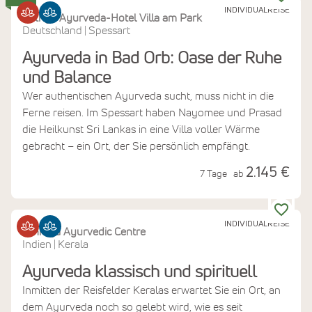
INDIVIDUALREISE
Sathya Ayurveda-Hotel Villa am Park
Deutschland
Spessart
|
Ayurveda in Bad Orb: Oase der Ruhe
und Balance
Wer authentischen Ayurveda sucht, muss nicht in die
Ferne reisen. Im Spessart haben Nayomee und Prasad
die Heilkunst Sri Lankas in eine Villa voller Wärme
gebracht – ein Ort, der Sie persönlich empfängt.
2.145 €
7 Tage
ab
INDIVIDUALREISE
Athreya Ayurvedic Centre
Indien
Kerala
|
Ayurveda klassisch und spirituell
Inmitten der Reisfelder Keralas erwartet Sie ein Ort, an
dem Ayurveda noch so gelebt wird, wie es seit