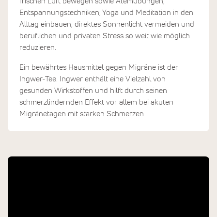
frischen Luft bewegen sowie Atemübungen,
Entspannungstechniken, Yoga und Meditation in den
Alltag einbauen, direktes Sonnenlicht vermeiden und
beruflichen und privaten Stress so weit wie möglich
reduzieren.
Ein bewährtes Hausmittel gegen Migräne ist der
Ingwer-Tee. Ingwer enthält eine Vielzahl von
gesunden Wirkstoffen und hilft durch seinen
schmerzlindernden Effekt vor allem bei akuten
Migränetagen mit starken Schmerzen.