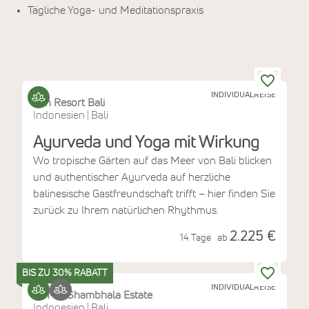
Tägliche Yoga- und Meditationspraxis
INDIVIDUALREISE
Zen Resort Bali
Indonesien
Bali
|
Ayurveda und Yoga mit Wirkung
Wo tropische Gärten auf das Meer von Bali blicken
und authentischer Ayurveda auf herzliche
balinesische Gastfreundschaft trifft – hier finden Sie
zurück zu Ihrem natürlichen Rhythmus.
2.225 €
14 Tage
ab
BIS ZU 30% RABATT
INDIVIDUALREISE
COMO Shambhala Estate
Indonesien
Bali
|