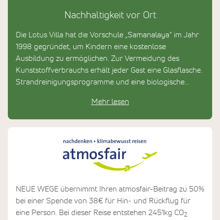
Nachhaltigkeit vor Ort
Die Lotus Villa hat die Vorschule „Samanalaya“ im Jahr
1998 gegründet, um Kindern eine kostenlose
Ausbildung zu ermöglichen. Zur Vermeidung des
Kunststoffverbrauchs erhält jeder Gast eine Glasflasche.
Strandreinigungsprogramme und eine biologische
Abwasser-Wiederverwertungsanlage tragen ebenfalls
Mehr lesen
zum Umweltschutz bei.
NEUE WEGE übernimmt Ihren atmosfair-Beitrag zu 50%
bei einer Spende von 38€ für Hin- und Rückflug für
eine Person. Bei dieser Reise entstehen 2451kg CO
2