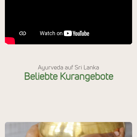
Ayurveda auf Sri Lanka
Beliebte Kurangebote
Abnehmkuren
Entspannungskuren
Panchakarma Kuren