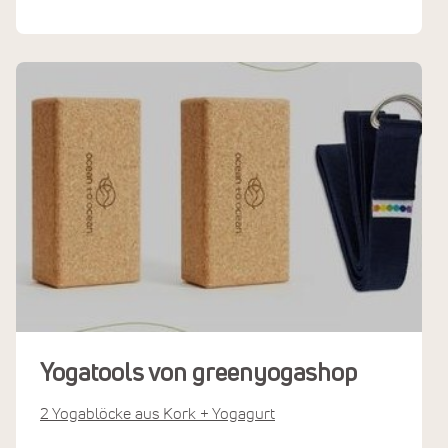
Yogatools von greenyogashop
2 Yogablöcke aus Kork + Yogagurt