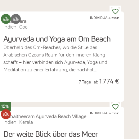
INDIVIDUALREISE
SwaSwara
Indien
Goa
|
Ayurveda und Yoga am Om Beach
Oberhalb des Om-Beaches, wo die Stille des
Arabischen Ozeans Raum für den inneren Klang
schafft – hier verbinden sich Ayurveda, Yoga und
Meditation zu einer Erfahrung, die nachhallt.
1.774 €
7 Tage
ab
- 15%
INDIVIDUALREISE
Manaltheeram Ayurveda Beach Village
Indien
Kerala
|
Der weite Blick über das Meer