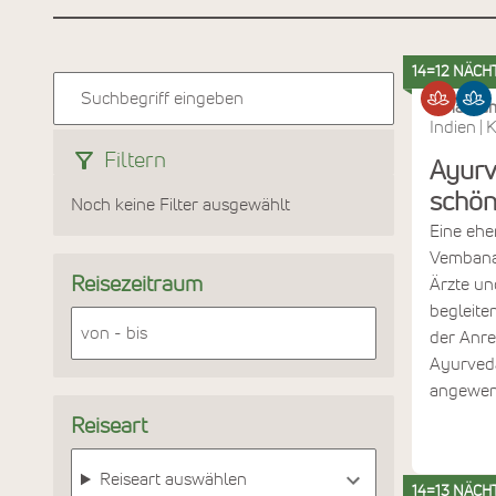
14=12 NÄCH
Amal Ta
Indien
K
|
Filtern
Ayurv
schö
Noch keine Filter ausgewählt
Eine ehe
Vembana
Reisezeitraum
Ärzte un
begleite
der Anre
Ayurveda
angewen
Reiseart
Reiseart auswählen
14=13 NÄCH