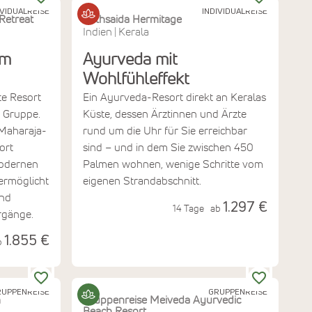
IVIDUALREISE
INDIVIDUALREISE
Retreat
Bethsaida Hermitage
Indien
Kerala
|
am
Ayurveda mit
Wohlfühleffekt
te Resort
Ein Ayurveda-Resort direkt an Keralas
 Gruppe.
Küste, dessen Ärztinnen und Ärzte
 Maharaja-
rund um die Uhr für Sie erreichbar
ort
sind – und in dem Sie zwischen 450
modernen
Palmen wohnen, wenige Schritte vom
ermöglicht
eigenen Strandabschnitt.
und
1.297 €
14 Tage
ab
gänge.
1.855 €
b
UPPENREISE
GRUPPENREISE
m
Gruppenreise Meiveda Ayurvedic
Beach Resort