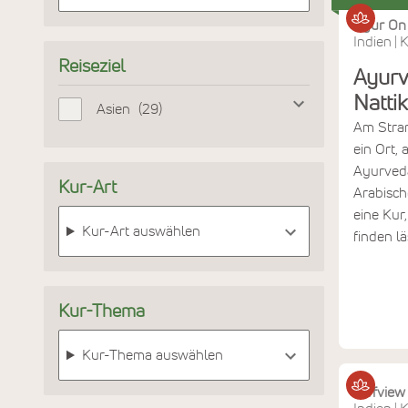
Ayur On 
Indien
K
|
Reiseziel
Ayurv
Natti
Asien
29
Am Stran
ein Ort, 
Ayurved
Kur-Art
Arabisch
eine Kur
Kur-Art auswählen
finden lä
Kur-Thema
Kur-Thema auswählen
Cliffvie