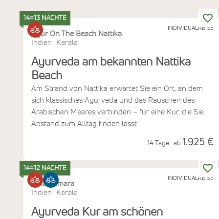
14=13 NÄCHTE
INDIVIDUALREISE
Ayur On The Beach Nattika
Indien
Kerala
|
Ayurveda am bekannten Nattika
Beach
Am Strand von Nattika erwartet Sie ein Ort, an dem
sich klassisches Ayurveda und das Rauschen des
Arabischen Meeres verbinden – für eine Kur, die Sie
Abstand zum Alltag finden lässt
1.925 €
14 Tage
ab
14=12 NÄCHTE
INDIVIDUALREISE
Amal Tamara
Indien
Kerala
|
Ayurveda Kur am schönen