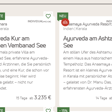
TE
NEU
INDIVIDUALREISE
IND
mara
Anaamaya Ayurveda Resort
erala
Indien
Kerala
|
eda Kur am
Ayurveda am Asht
nen Vembanad See
See
mals private Villa am
Am stillen Ufer des Ashtamud
d See, erfahrene Ayurveda-
einem Haus aus historische
d Ärztinnen, die Sie persönlich
Tempelholz: Das Anaamaya
n, und eine Kur, die schon vor
Resort ist ein kleines Ayurv
ise beginnt. Hier wird
in Kerala mit persönlicher 
 gelebt – nicht nur
– geleitet von Dr. Manu Das
det.
erfahrensten Ayurveda-Ärzt
3.235 €
15 Tage
ab
14 Tage
a
TE
- 15%