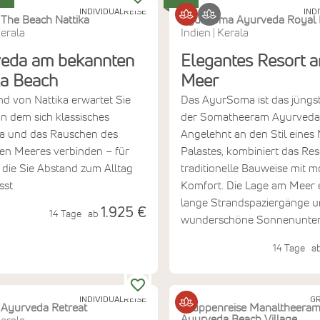
INDIVIDUALREISE
IND
The Beach Nattika
AyurSoma Ayurveda Royal 
erala
Indien
Kerala
|
eda am bekannten
Elegantes Resort 
ka Beach
Meer
d von Nattika erwartet Sie
Das AyurSoma ist das jüngs
an dem sich klassisches
der Somatheeram Ayurveda
a und das Rauschen des
Angelehnt an den Stil eines
en Meeres verbinden – für
Palastes, kombiniert das Res
, die Sie Abstand zum Alltag
traditionelle Bauweise mit 
sst
Komfort. Die Lage am Meer 
lange Strandspaziergänge 
1.925 €
14 Tage
ab
wunderschöne Sonnenunter
14 Tage
a
INDIVIDUALREISE
GR
w Ayurveda Retreat
Gruppenreise Manaltheera
Ayurveda Beach Village