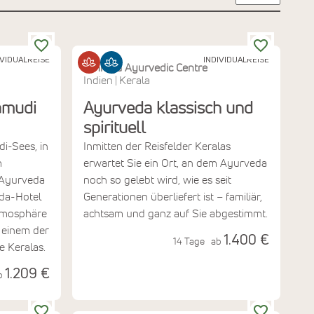
IVIDUALREISE
INDIVIDUALREISE
Athreya Ayurvedic Centre
Indien
Kerala
|
amudi
Ayurveda klassisch und
spirituell
i-Sees, in
Inmitten der Reisfelder Keralas
m
erwartet Sie ein Ort, an dem Ayurveda
 Ayurveda
noch so gelebt wird, wie es seit
eda-Hotel
Generationen überliefert ist – familiär,
Atmosphäre
achtsam und ganz auf Sie abgestimmt.
, einem der
1.400 €
14 Tage
ab
e Keralas.
1.209 €
b