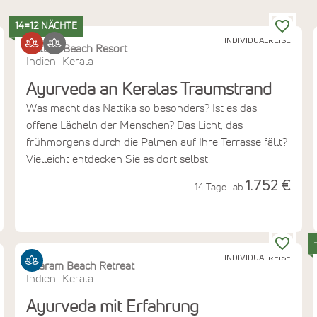
14=12 NÄCHTE
INDIVIDUALREISE
Nattika Beach Resort
Indien
Kerala
|
Ayurveda an Keralas Traumstrand
Was macht das Nattika so besonders? Ist es das
offene Lächeln der Menschen? Das Licht, das
frühmorgens durch die Palmen auf Ihre Terrasse fällt?
Vielleicht entdecken Sie es dort selbst.
1.752 €
14 Tage
ab
INDIVIDUALREISE
Sitaram Beach Retreat
Indien
Kerala
|
Ayurveda mit Erfahrung