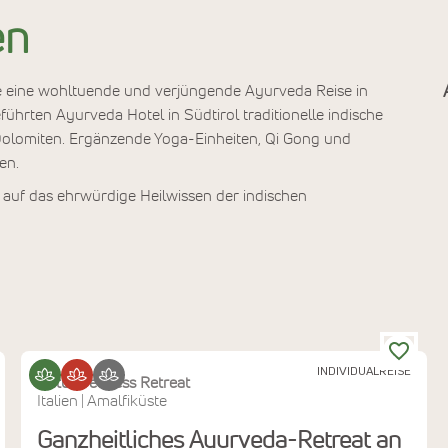
en
, die eine wohltuende und verjüngende Ayurveda Reise in
ührten Ayurveda Hotel in Südtirol traditionelle indische
 Dolomiten. Ergänzende Yoga-Einheiten, Qi Gong und
en.
 auf das ehrwürdige Heilwissen der indischen
INDIVIDUALREISE
Datu Wellness Retreat
Italien
Amalfiküste
|
Ganzheitliches Ayurveda-Retreat an