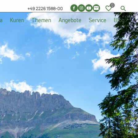
+49 2226 1588-00
a
Kuren
Themen
Angebote
Service
Blog