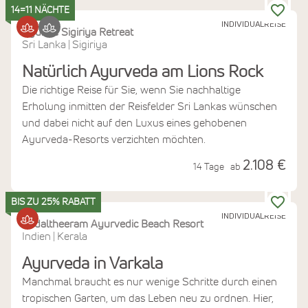
14=11 NÄCHTE
INDIVIDUALREISE
Ayurvie Sigiriya Retreat
Sri Lanka
Sigiriya
|
Natürlich Ayurveda am Lions Rock
Die richtige Reise für Sie, wenn Sie nachhaltige
Erholung inmitten der Reisfelder Sri Lankas wünschen
und dabei nicht auf den Luxus eines gehobenen
Ayurveda-Resorts verzichten möchten.
2.108 €
14 Tage
ab
BIS ZU 25% RABATT
INDIVIDUALREISE
Kadaltheeram Ayurvedic Beach Resort
Indien
Kerala
|
Ayurveda in Varkala
Manchmal braucht es nur wenige Schritte durch einen
tropischen Garten, um das Leben neu zu ordnen. Hier,