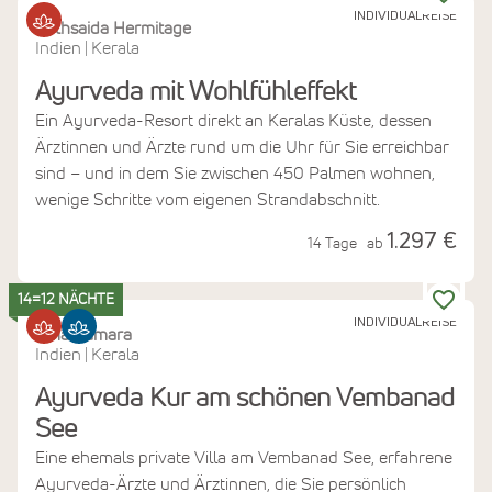
INDIVIDUALREISE
Bethsaida Hermitage
Indien
Kerala
|
Ayurveda mit Wohlfühleffekt
Ein Ayurveda-Resort direkt an Keralas Küste, dessen
Ärztinnen und Ärzte rund um die Uhr für Sie erreichbar
sind – und in dem Sie zwischen 450 Palmen wohnen,
wenige Schritte vom eigenen Strandabschnitt.
1.297 €
14 Tage
ab
14=12 NÄCHTE
INDIVIDUALREISE
Amal Tamara
Indien
Kerala
|
Ayurveda Kur am schönen Vembanad
See
Eine ehemals private Villa am Vembanad See, erfahrene
Ayurveda-Ärzte und Ärztinnen, die Sie persönlich