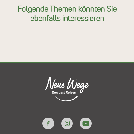
Folgende Themen könnten Sie
ebenfalls interessieren
Ayurveda Wechseljahre
Ayurveda Relaxed
Entspannungs-Kuren