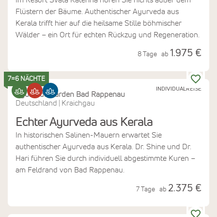
Im Resort Svata Katerina hören Sie nichts außer dem
Flüstern der Bäume. Authentischer Ayurveda aus
Kerala trifft hier auf die heilsame Stille böhmischer
Wälder – ein Ort für echten Rückzug und Regeneration.
1.975 €
8 Tage
ab
7=6 NÄCHTE
INDIVIDUALREISE
Ayurveda Garden Bad Rappenau
Deutschland
Kraichgau
|
Echter Ayurveda aus Kerala
In historischen Salinen-Mauern erwartet Sie
authentischer Ayurveda aus Kerala. Dr. Shine und Dr.
Hari führen Sie durch individuell abgestimmte Kuren –
am Feldrand von Bad Rappenau.
2.375 €
7 Tage
ab