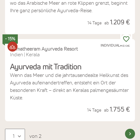
wo das Arabische Meer an rote Klippen grenzt, beginnt
Ihre ganz persönliche Ayurveda-Reise.
1.209 €
14 Tage
ab
- 15%
INDIVIDUALREISE
Somatheeram Ayurveda Resort
Indien
Kerala
|
Ayurveda mit Tradition
Wenn das Meer und die jahrtausendealte Heilkunst des
Ayurveda aufeinandertreffen, entsteht ein Ort der
besonderen Kraft – direkt an Keralas palmengesäumter
Küste.
1.755 €
14 Tage
ab
von 2