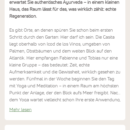
erwartet Sie authentisches Ayurveda – in einem kleinen
Haus, das Raum lässt für das, was wirklich zählt: echte
Regeneration.
Es gibt Orte, an denen spüren Sie schon beim ersten
Schritt durch den Garten: Hier darf ich sein. Die Casita
liegt oberhalb von Icod de los Vinos, umgeben von
Palmen, Obstbäumen und dem weiten Blick auf den
Atlantik. Hier empfangen Fabienne und Tobias nur eine
kleine Gruppe – das bedeutet: Zeit, echte
Aufmerksamkeit und die Gewissheit, wirklich gesehen zu
werden. Fünfmal in der Woche beginnen Sie den Tag
mit Yoga und Meditation – in einem Raum am höchsten
Punkt der Anlage, der den Blick aufs Meer freigibt. Nach
dem Yoga wartet vielleicht schon Ihre erste Anwendung,
später ein Spaziergang über den Barfußpfad oder
Mehr lesen
einfach nur Stille zwischen den Terrassenebenen. Die
Mahlzeiten werden aus biologisch angebauten Zutaten
zubereitet, vieles davon aus dem eigenen Permakultur-