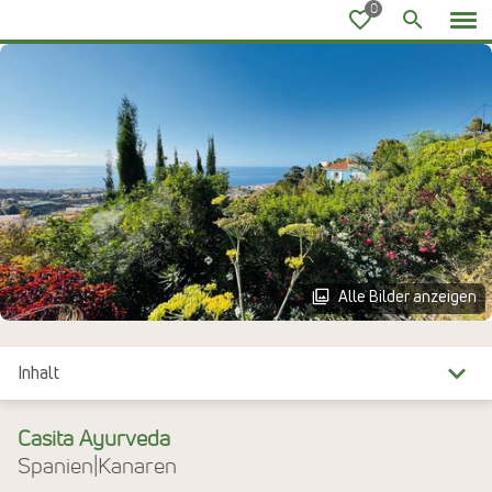
Ayurvedareisen
Alle Bilder anzeigen
Inhalt
Überblick
Casita Ayurveda
Spanien
|
Kanaren
Reiseinfos