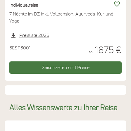
Garten. Was bleibt, ist mehr als Erholung: ein Körper,
Individualreise
der sich leichter anfühlt, und Gedanken, die klarer
7 Nächte im DZ inkl. Vollpension, Ayurveda-Kur und
werden.
Yoga
Preisliste 2026
6ESP3001
1675 €
ab
Saisonzeiten und Preise
Alles Wissenswerte zu Ihrer Reise