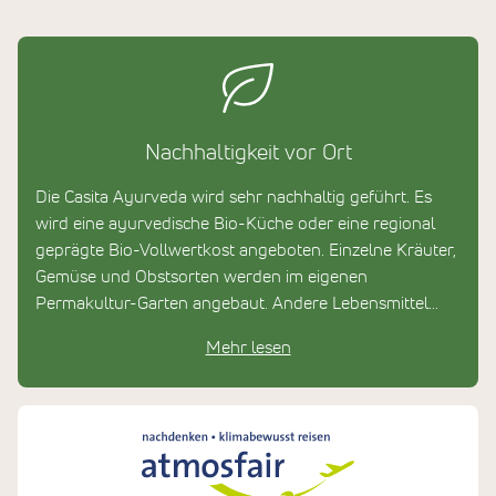
Nachhaltigkeit vor Ort
Die Casita Ayurveda wird sehr nachhaltig geführt. Es
wird eine ayurvedische Bio-Küche oder eine regional
geprägte Bio-Vollwertkost angeboten. Einzelne Kräuter,
Gemüse und Obstsorten werden im eigenen
Permakultur-Garten angebaut. Andere Lebensmittel
werden von einer venezolanischen Bauernfamilie
Mehr lesen
bezogen, die ebenfalls alles selbst in zertifizierter
Biokultivierung anbaut.
Es werden ausschließlich biologische Wasch- und
Reinigungsmittel verwendet. Die eigene Photovoltaik-
Anlage gewährleistet