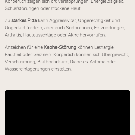
Körperlich zeigen sich oft Verstopfungen, Energielosigkeit,
Schlafstörungen oder trockene Haut.
Zu
starkes Pitta
kann Aggressivität, Ungerechtigkeit und
Ungeduld fördern, aber auch Sodbrennen, Entzündungen,
Arthritis, Hautausschläge oder Akne hervorrufen.
Anzeichen für eine
Kapha-Störung
können Lethargie,
Faulheit oder Geiz sein. Körperlich können sich Übergewicht,
Verschleimung, Bluthochdruck, Diabetes, Asthma oder
Wassereinlagerungen einstellen.